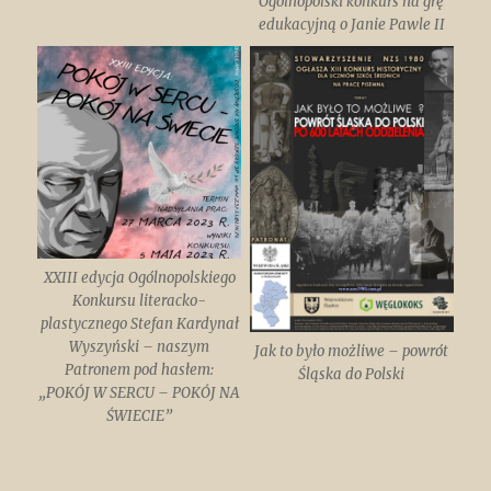
Ogólnopolski konkurs na grę
edukacyjną o Janie Pawle II
XXIII edycja Ogólnopolskiego
Konkursu literacko-
plastycznego Stefan Kardynał
Wyszyński – naszym
Jak to było możliwe – powrót
Patronem pod hasłem:
Śląska do Polski
„POKÓJ W SERCU – POKÓJ NA
ŚWIECIE”