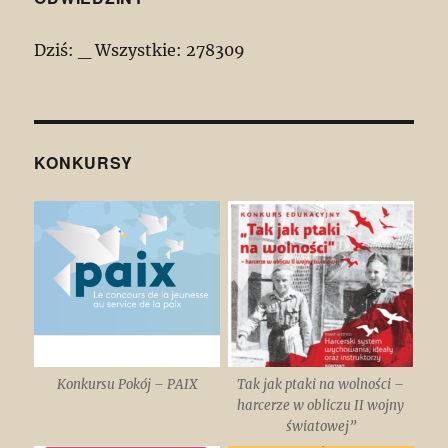
Dziś:
_
Wszystkie:
278309
KONKURSY
Konkursu Pokój – PAIX
Tak jak ptaki na wolności –
harcerze w obliczu II wojny
światowej”