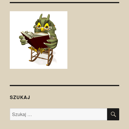
SZUKAJ
SZU
Szukaj: