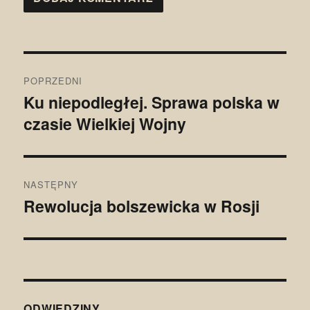
Nawigacja
POPRZEDNI
wpisu
Ku niepodległej. Sprawa polska w
Poprzedni
czasie Wielkiej Wojny
wpis:
NASTĘPNY
Rewolucja bolszewicka w Rosji
Następny
wpis:
ODWIEDZINY