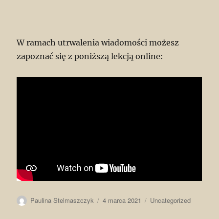
W ramach utrwalenia wiadomości możesz
zapoznać się z poniższą lekcją online:
Autor
Data
Kategorie
Paulina Stelmaszczyk
4 marca 2021
Uncategorized
publikacji