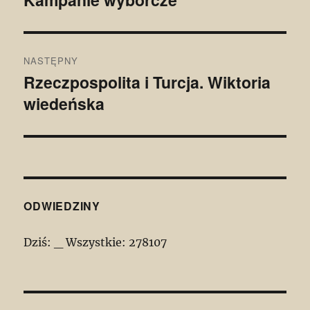
wpis:
NASTĘPNY
Rzeczpospolita i Turcja. Wiktoria
Następny
wiedeńska
wpis:
ODWIEDZINY
Dziś:
_
Wszystkie:
278107