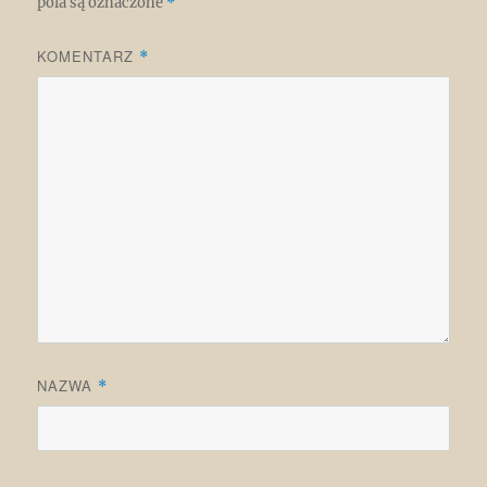
pola są oznaczone
*
KOMENTARZ
*
NAZWA
*