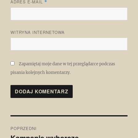
ADRES E-MAIL
*
WITRYNA INTERNETOWA
Zapamiętaj moje dane w tej przeglądarce podczas
pisania kolejnych komentarzy.
Nawigacja
POPRZEDNI
wpisu
Kampanie wyborcze
Poprzedni