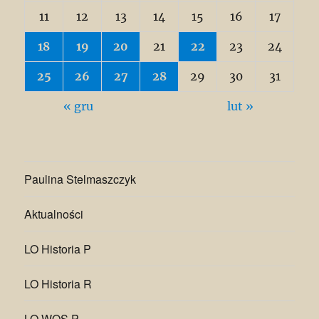
11
12
13
14
15
16
17
18
19
20
21
22
23
24
25
26
27
28
29
30
31
« gru
lut »
Paulina Stelmaszczyk
Aktualności
LO Historia P
LO Historia R
LO WOS P