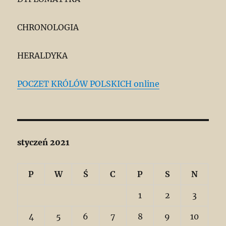
CHRONOLOGIA
HERALDYKA
POCZET KRÓLÓW POLSKICH online
styczeń 2021
P
W
Ś
C
P
S
N
1
2
3
4
5
6
7
8
9
10