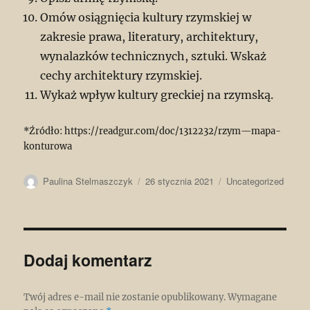
Omów osiągnięcia kultury rzymskiej w
zakresie prawa, literatury, architektury,
wynalazków technicznych, sztuki. Wskaż
cechy architektury rzymskiej.
Wykaż wpływ kultury greckiej na rzymską.
*Źródło: https://readgur.com/doc/1312232/rzym—mapa-
konturowa
Autor
Data
Kategorie
Paulina Stelmaszczyk
26 stycznia 2021
Uncategorized
publikacji
Dodaj komentarz
Twój adres e-mail nie zostanie opublikowany.
Wymagane