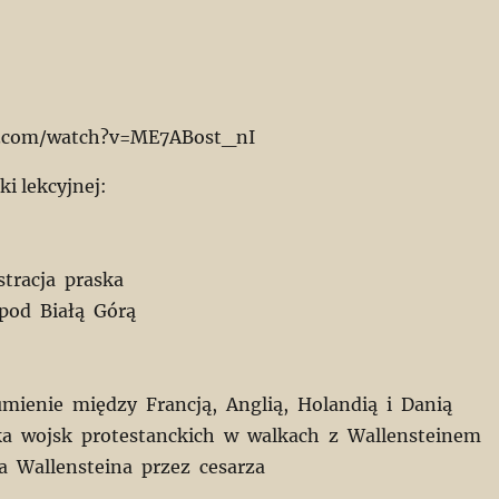
e.com/watch?v=ME7ABost_nI
ki lekcyjnej:
stracja praska
 pod Białą Górą
umienie między Francją, Anglią, Holandią i Danią
ka wojsk protestanckich w walkach z Wallensteinem
a Wallensteina przez cesarza