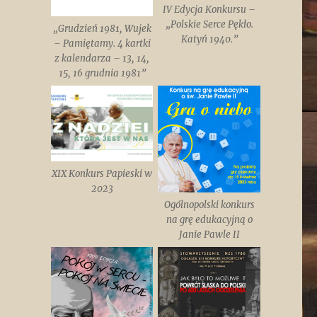
IV Edycja Konkursu –
„Polskie Serce Pękło.
„Grudzień 1981, Wujek
Katyń 1940.”
– Pamiętamy. 4 kartki
z kalendarza – 13, 14,
15, 16 grudnia 1981”
XIX Konkurs Papieski w
2023
Ogólnopolski konkurs
na grę edukacyjną o
Janie Pawle II