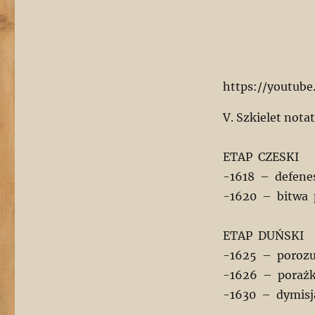
https://youtub
V. Szkielet notat
ETAP CZESKI
-1618 – defene
-­1620 – bitwa
ETAP DUŃSKI
-­1625 – poroz
-­1626 – poraż
-1630 – dymisj