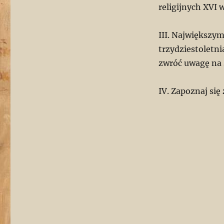
religijnych XVI w
III. Największy
trzydziestoletni
zwróć uwagę na s
IV. Zapoznaj się 