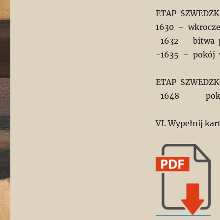
ETAP SZWEDZK
­1630 – wkrocz
-­1632 – bitwa
-­1635 – pokój
ETAP SZWEDZ
-1648 – – pokó
VI. Wypełnij kar