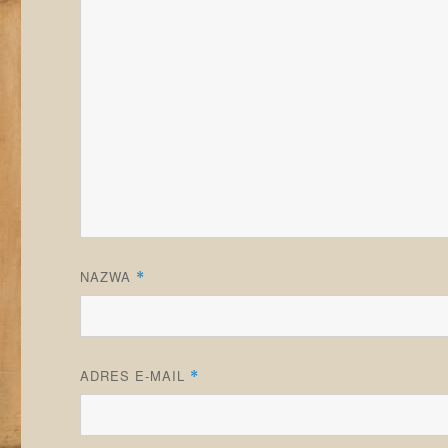
NAZWA
*
ADRES E-MAIL
*