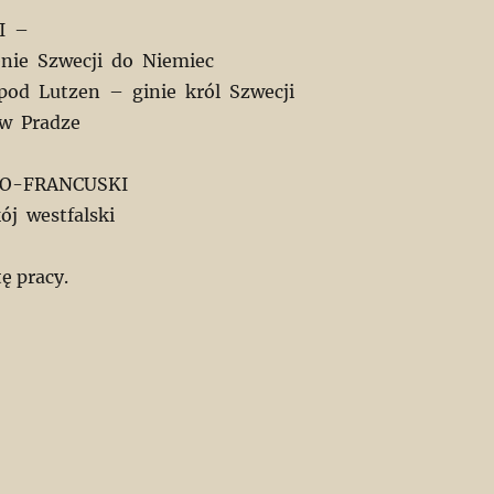
I –
enie Szwecji do Niemiec
 pod Lutzen – ginie król Szwecji
 w Pradze
KO-FRANCUSKI
j westfalski
tę pracy.