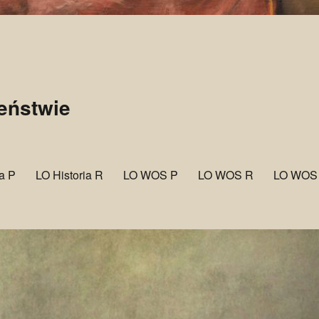
zeństwie
ia P
LO Historia R
LO WOS P
LO WOS R
LO WOS