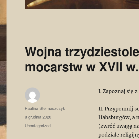
Wojna trzydziestole
mocarstw w XVII w.
I. Zapoznaj się 
Autor
Paulina Stelmaszczyk
II. Przypomnij s
Data
8 grudnia 2020
Habsburgów, a n
publikacji
Kategorie
Uncategorized
(zwróć uwagę na
podziale religij