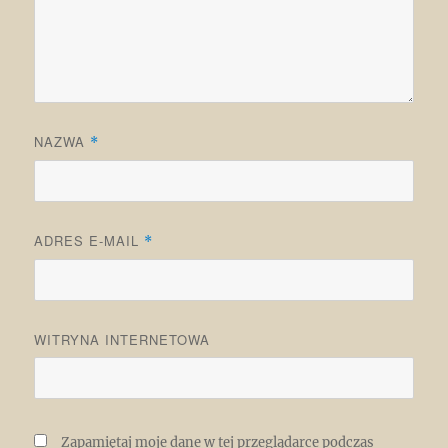
NAZWA
*
ADRES E-MAIL
*
WITRYNA INTERNETOWA
Zapamiętaj moje dane w tej przeglądarce podczas