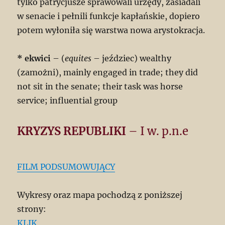
tylko patrycjusze sprawowali urzędy, zasiadali
w senacie i pełnili funkcje kapłańskie, dopiero
potem wyłoniła się warstwa nowa arystokracja.
* ekwici
– (
equites
– jeździec) wealthy
(zamożni), mainly engaged in trade; they did
not sit in the senate; their task was horse
service; influential group
KRYZYS REPUBLIKI
– I w. p.n.e
FILM PODSUMOWUJĄCY
Wykresy oraz mapa pochodzą z poniższej
strony:
KLIK