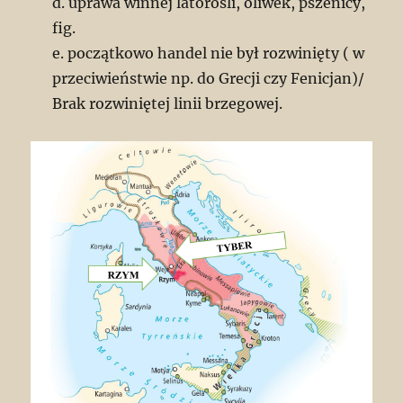
d. uprawa winnej latorośli, oliwek, pszenicy,
fig.
e. początkowo handel nie był rozwinięty ( w
przeciwieństwie np. do Grecji czy Fenicjan)/
Brak rozwiniętej linii brzegowej.