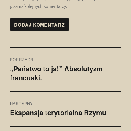
pisania kolejnych komentarzy.
Nawigacja
POPRZEDNI
wpisu
„Państwo to ja!” Absolutyzm
Poprzedni
francuski.
wpis:
NASTĘPNY
Ekspansja terytorialna Rzymu
Następny
wpis: