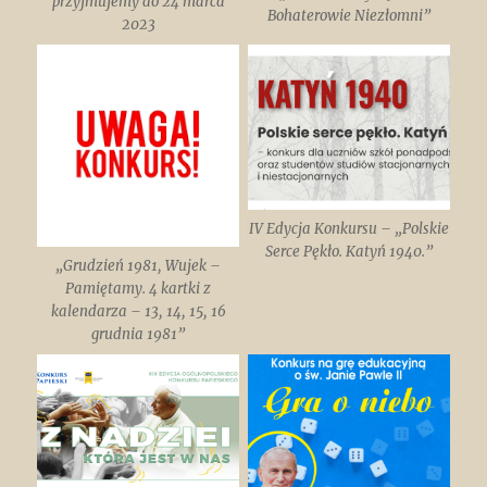
przyjmujemy do 24 marca
Bohaterowie Niezłomni”
2023
IV Edycja Konkursu – „Polskie
Serce Pękło. Katyń 1940.”
„Grudzień 1981, Wujek –
Pamiętamy. 4 kartki z
kalendarza – 13, 14, 15, 16
grudnia 1981”