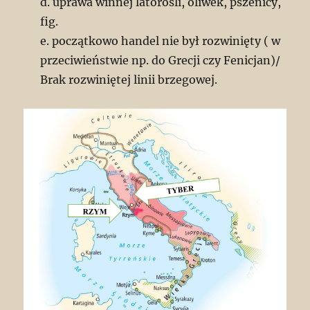
d. uprawa winnej latorośli, oliwek, pszenicy,
fig.
e. początkowo handel nie był rozwinięty ( w
przeciwieństwie np. do Grecji czy Fenicjan)/
Brak rozwiniętej linii brzegowej.