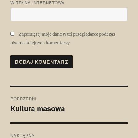
WITRYNA INTERNETOWA
Zapamiętaj moje dane w tej przeglądarce podczas
pisania kolejnych komentarzy.
Nawigacja
POPRZEDNI
wpisu
Kultura masowa
Poprzedni
wpis:
NASTĘPNY