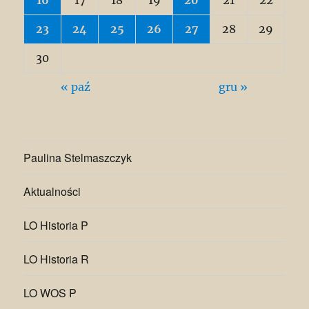
16
17
18
19
20
21
22
23
24
25
26
27
28
29
30
« paź
gru »
Paulina Stelmaszczyk
Aktualności
LO Historia P
LO Historia R
LO WOS P