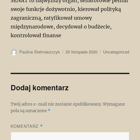
SENAT to najwyższy organ, senatorowie pełnili
swoje funkcje dożywotnio, kierował polityką
zagraniczną, ratyfikował umowy
międzynarodowe, decydował o budżecie,
kontrolował finanse
Autor
Data
Kategorie
Paulina Stelmaszczyk
20 listopada 2020
Uncategorized
publikacji
Dodaj komentarz
Twój adres e-mail nie zostanie opublikowany.
Wymagane
pola są oznaczone
*
KOMENTARZ
*