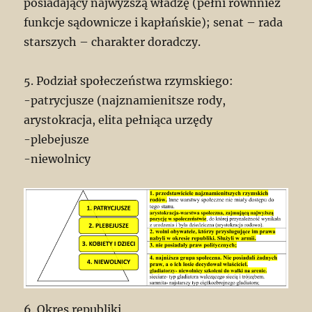
posiadający najwyższą władzę (pełni równnież
funkcje sądownicze i kapłańskie); senat – rada
starszych – charakter doradczy.
5. Podział społeczeństwa rzymskiego:
-patrycjusze (najznamienitsze rody,
arystokracja, elita pełniąca urzędy
-plebejusze
-niewolnicy
6. Okres republiki