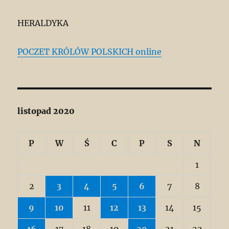
HERALDYKA
POCZET KRÓLÓW POLSKICH online
listopad 2020
P
W
Ś
C
P
S
N
1
2
3
4
5
6
7
8
9
10
11
12
13
14
15