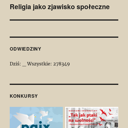
Religia jako zjawisko społeczne
Następny
wpis:
ODWIEDZINY
Dziś:
_
Wszystkie:
278349
KONKURSY