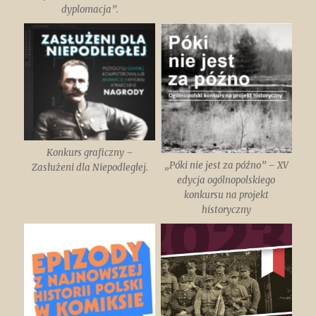
dyplomacja”.
Konkurs graficzny –
„Póki nie jest za późno” – XV
Zasłużeni dla Niepodległej.
edycja ogólnopolskiego
konkursu na projekt
historyczny