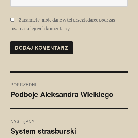
Zapamiętaj moje dane w tej przeglądarce podczas
pisania kolejnych komentarzy.
Nawigacja
POPRZEDNI
wpisu
Podboje Aleksandra Wielkiego
Poprzedni
wpis:
NASTĘPNY
System strasburski
Następny