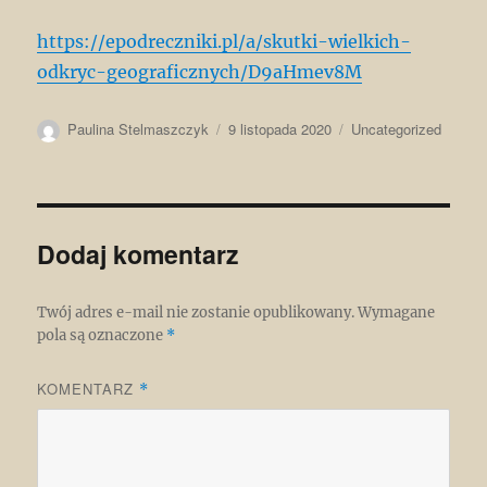
https://epodreczniki.pl/a/skutki-wielkich-
odkryc-geograficznych/D9aHmev8M
Autor
Data
Kategorie
Paulina Stelmaszczyk
9 listopada 2020
Uncategorized
publikacji
Dodaj komentarz
Twój adres e-mail nie zostanie opublikowany.
Wymagane
pola są oznaczone
*
KOMENTARZ
*