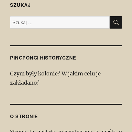
SZUKAJ
SZU
Szukaj:
PINGPONGI HISTORYCZNE
Czym były kolonie? W jakim celu je
zakładano?
O STRONIE
Strona ta została przygotowana z myślą o