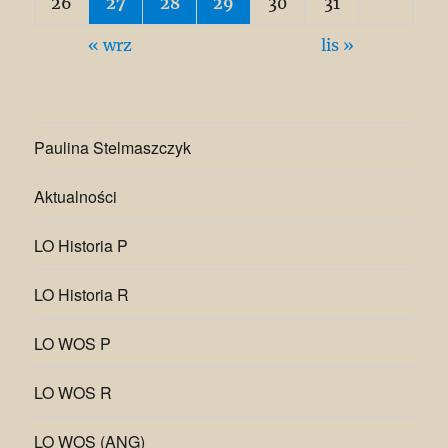
26
27
28
29
30
31
« wrz
lis »
Paulina Stelmaszczyk
Aktualności
LO Historia P
LO Historia R
LO WOS P
LO WOS R
LO WOS (ANG)