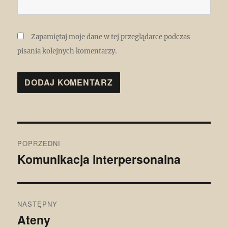
Zapamiętaj moje dane w tej przeglądarce podczas
pisania kolejnych komentarzy.
Nawigacja
POPRZEDNI
wpisu
Komunikacja interpersonalna
Poprzedni
wpis:
NASTĘPNY
Ateny
Następny