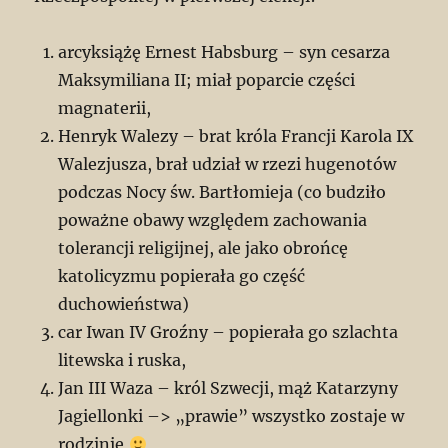
arcyksiążę Ernest Habsburg – syn cesarza
Maksymiliana II; miał poparcie części
magnaterii,
Henryk Walezy – brat króla Francji Karola IX
Walezjusza, brał udział w rzezi hugenotów
podczas Nocy św. Bartłomieja (co budziło
poważne obawy względem zachowania
tolerancji religijnej, ale jako obrońcę
katolicyzmu popierała go część
duchowieństwa)
car Iwan IV Groźny – popierała go szlachta
litewska i ruska,
Jan III Waza – król Szwecji, mąż Katarzyny
Jagiellonki –> „prawie” wszystko zostaje w
rodzinie