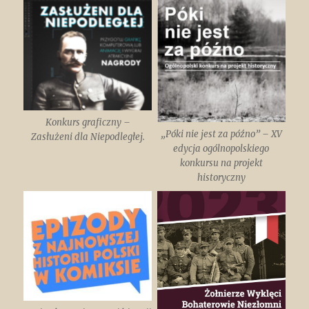
Konkurs graficzny –
„Póki nie jest za późno” – XV
Zasłużeni dla Niepodległej.
edycja ogólnopolskiego
konkursu na projekt
historyczny