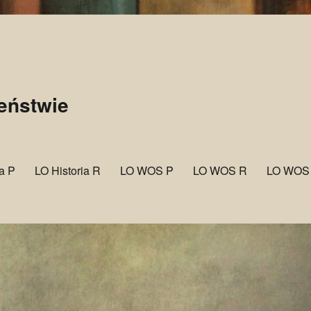
zeństwie
ia P
LO Historia R
LO WOS P
LO WOS R
LO WOS