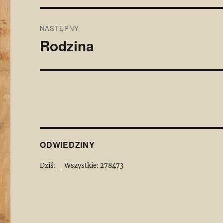
NASTĘPNY
Rodzina
Następny
wpis:
ODWIEDZINY
Dziś:
_
Wszystkie:
278473