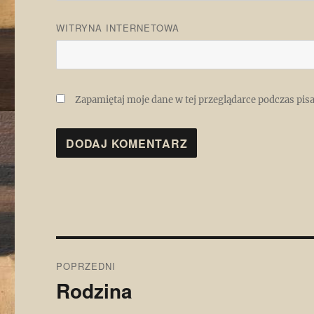
WITRYNA INTERNETOWA
Zapamiętaj moje dane w tej przeglądarce podczas pis
Nawigacja
POPRZEDNI
wpisu
Rodzina
Poprzedni
wpis: