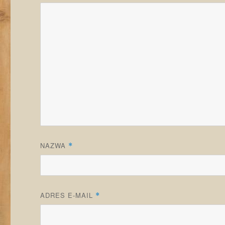
NAZWA
*
ADRES E-MAIL
*