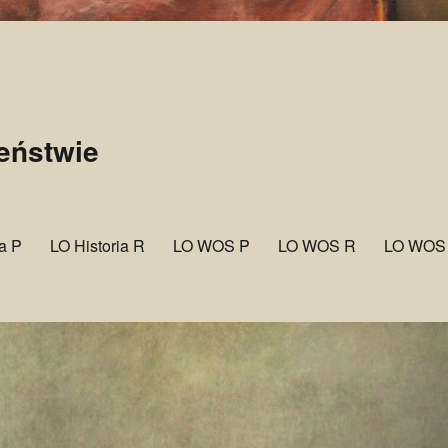
zeństwie
ia P
LO Historia R
LO WOS P
LO WOS R
LO WOS