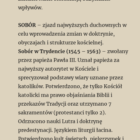
wpływów.
SOBÓR
– zjazd najwyższych duchownych w
celu wprowadzenia zmian w doktrynie,
obyczajach i strukturze kościelnej.
Sobór w Trydencie (1545 – 1563)
– zwołany
przez papieża Pawła III. Uznał papieża za
najwyższy autorytet w Kościele i
sprecyzował podstawy wiary uznane przez
katolików. Potwierdzono, że tylko Kościół
katolicki ma prawo objaśniania Biblii i
przekazów Tradycji oraz utrzymano 7
sakramentów (protestanci tylko 2).
Odrzucono nauki Lutra i doktrynę
predestynacji. Językiem liturgii łacina.
Potwierdzono kult świętych, pielgrzymek i