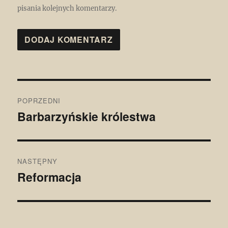
pisania kolejnych komentarzy.
Nawigacja
POPRZEDNI
wpisu
Barbarzyńskie królestwa
Poprzedni
wpis:
NASTĘPNY
Reformacja
Następny
wpis: