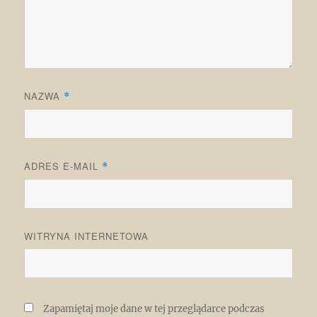
NAZWA
*
ADRES E-MAIL
*
WITRYNA INTERNETOWA
Zapamiętaj moje dane w tej przeglądarce podczas