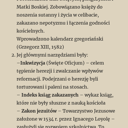
Matki Boskiej. Zobowiązano księży do
noszenia sutanny i życia w celibacie,
zakazano nepotyzmu i łączenia godności
kościelnych.
Wprowadzono kalendarz gregoriański
(Grzegorz XIII, 1582)
Jej głównymi narzędziami były:
–
Inkwizycja
(Święte Oficjum) – celem
tępienie herezji i zwalczanie wpływów
reformacji. Podejrzani o herezję byli
torturowani i paleni na stosach.
–
Indeks ksiąg zakazanych
– wykaz ksiąg,
które nie były słuszne z nauką kościoła
–
Zakon jezuitów
– Towarzystwo Jezusowe
założone w 1534 r. przez Ignacego Loyolę –
zasłużyli się rozwojem szkolnictwa. To