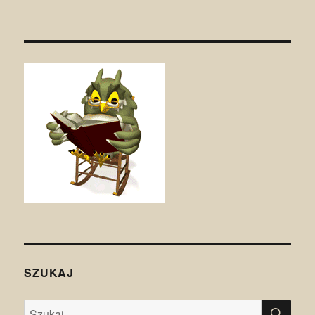
SZUKAJ
SZU
Szukaj: