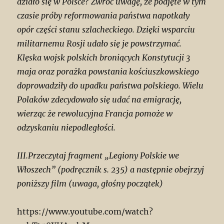
działo się w Polsce? Zwróć uwagę, że podjęte w tym
czasie próby reformowania państwa napotkały
opór części stanu szlacheckiego. Dzięki wsparciu
militarnemu Rosji udało się je powstrzymać.
Klęska wojsk polskich broniących Konstytucji 3
maja oraz porażka powstania kościuszkowskiego
doprowadziły do upadku państwa polskiego. Wielu
Polaków zdecydowało się udać na emigrację,
wierząc że rewolucyjna Francja pomoże w
odzyskaniu niepodległości.
III.Przeczytaj fragment „Legiony Polskie we
Włoszech” (podręcznik s. 235) a następnie obejrzyj
poniższy film (uwaga, głośny początek)
https://www.youtube.com/watch?