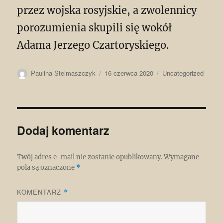
przez wojska rosyjskie, a zwolennicy
porozumienia skupili się wokół
Adama Jerzego Czartoryskiego.
Autor
Data
Kategorie
Paulina Stelmaszczyk
16 czerwca 2020
Uncategorized
publikacji
Dodaj komentarz
Twój adres e-mail nie zostanie opublikowany.
Wymagane
pola są oznaczone
*
KOMENTARZ
*