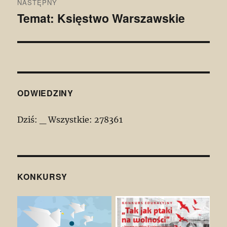
NASTĘPNY
Temat: Księstwo Warszawskie
Następny
wpis:
ODWIEDZINY
Dziś:
_
Wszystkie:
278361
KONKURSY