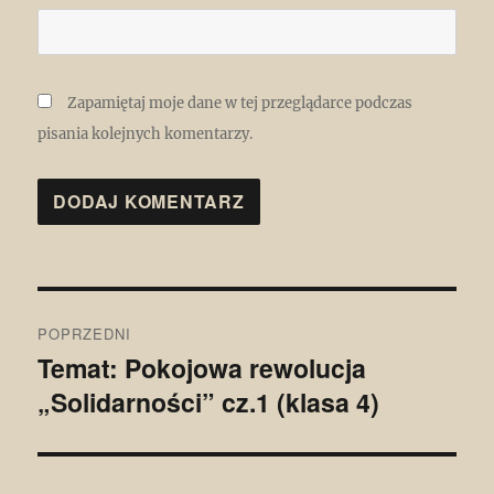
Zapamiętaj moje dane w tej przeglądarce podczas
pisania kolejnych komentarzy.
Nawigacja
POPRZEDNI
wpisu
Temat: Pokojowa rewolucja
Poprzedni
„Solidarności” cz.1 (klasa 4)
wpis: