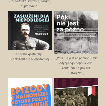
Gospodarka, kultura, nauka,
dyplomacja”.
Konkurs graficzny –
„Póki nie jest za późno” – XV
Zasłużeni dla Niepodległej.
edycja ogólnopolskiego
konkursu na projekt
historyczny