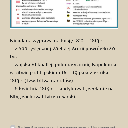
Nieudana wyprawa na Rosję 1812 – 1813 r.
– z 600 tysięcznej Wielkiej Armii powróciło 40
tys.
– wojska VI koalicji pokonały armię Napoleona
w bitwie pod Lipskiem 16 – 19 października
1813 r. (tzw. bitwa narodów)
– 6 kwietnia 1814 r. – abdykował., zesłanie na
Elbę, zachował tytuł cesarski.
Autor
Data
Kategorie
Paulina Stelmaszczyk
8 czerwca 2020
Uncategorized