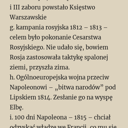
i III zaboru powstało Księstwo
Warszawskie
g. kampania rosyjska 1812 – 1813 –
celem było pokonanie Cesarstwa
Rosyjskiego. Nie udało się, bowiem
Rosja zastosowała taktykę spalonej
ziemi, przyszła zima.
h. Ogólnoeuropejska wojna przeciw
Napoleonowi – „bitwa narodów” pod
Lipskiem 1814. Zesłanie go na wyspę
Elbę.
i. 100 dni Napoleona – 1815 – chciał
odzyskać władzę we Francji, co mu się