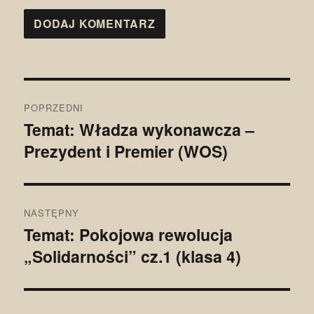
Nawigacja
POPRZEDNI
wpisu
Temat: Władza wykonawcza –
Poprzedni
Prezydent i Premier (WOS)
wpis:
NASTĘPNY
Temat: Pokojowa rewolucja
Następny
„Solidarności” cz.1 (klasa 4)
wpis: