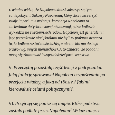
1. władcy widzą, że Napoleon odnosi sukcesy i są tym
zaniepokojeni. Sukcesy Napoleona, który chce rozszerzyć
swoje imperium = wojna; 2. koronacja Napoleona to
zachwianie dotychczasowej równowagi, gdzie królowie
wywodzą się z królewskich rodów. Napoleon jest generałem i
jego potomkowie nigdy królami nie byli. W praktyce oznacza
to, że królem zostać może każdy, a nie ten kto ma do tego
prawo (wg. innych monarchów). A to oznacza, że poddani
mogą się zbuntować i wypowiedzieć posłuszeństwo.
V.
Przeczytaj pozostałą część lekcji z podręcznika.
Jaką funkcję sprawował Napoleon bezpośrednio po
przejęciu władzy, a jaką od 1804 r.? Jakimi
kierował się celami politycznymi?.
VI.
Przyjrzyj się poniższej mapie. Które państwa
zostały podbite przez Napoleona? Wskaż miejsce