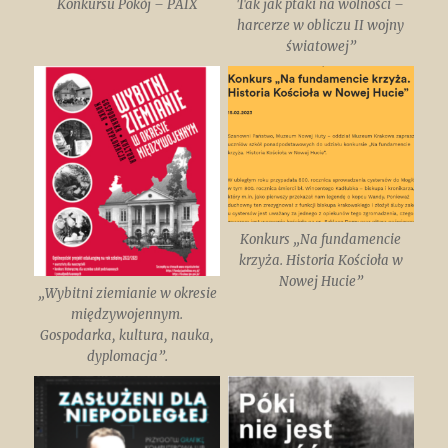
Konkursu Pokój – PAIX
Tak jak ptaki na wolności –
harcerze w obliczu II wojny
światowej”
Konkurs „Na fundamencie
krzyża. Historia Kościoła w
Nowej Hucie”
„Wybitni ziemianie w okresie
międzywojennym.
Gospodarka, kultura, nauka,
dyplomacja”.