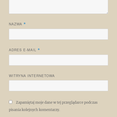
NAZWA
*
ADRES E-MAIL
*
WITRYNA INTERNETOWA
Zapamiętaj moje dane w tej przeglądarce podczas
pisania kolejnych komentarzy.