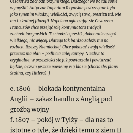
Cesarstwa zachodniorzymskiego. Dlaczego? No bo tak sobie
wymyślili. Antyczne Imperium Rzymskie postrzegane było
jako synonim władzy, wielkości, zwycięstwa, prestiżu itd. Nie
ma tu żadnej filozofii. Napoleon ogłaszając się Cesarzem
Francuzów chce przejąć rolę kontynuatora tradycji
zachodniorzymskich. Tu chodzi o prestiż, dokonanie czegoś
wielkiego, nic więcej. Dlatego tak bardzo zależy mu na
rozbiciu Rzeszy Niemieckiej. Chce pokazać swoją wielkość –
przecież ma plan – podbicia całej Europy. Niezbyt to
oryginalne, w przeszłości się już powtarzało i powtarzać
będzie, o czym jeszcze powiemy w 7 klasie (chociażby plany
Stalina, czy Hitlera). ]
e. 1806 – blokada kontynentalna
Anglii – zakaz handlu z Anglią pod
groźbą wojny
f. 1807 – pokój w Tylży – dla nas to
istotne o tyle, że dzięki temu z ziem II