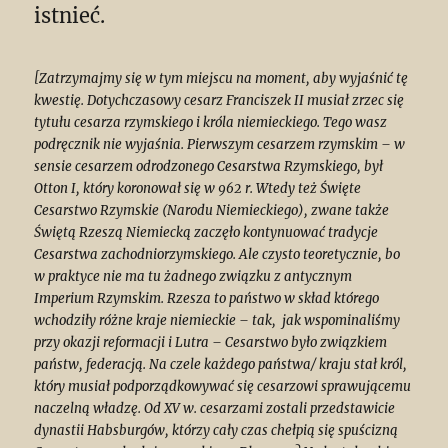
istnieć.
[Zatrzymajmy się w tym miejscu na moment, aby wyjaśnić tę
kwestię. Dotychczasowy cesarz Franciszek II musiał zrzec się
tytułu cesarza rzymskiego i króla niemieckiego. Tego wasz
podręcznik nie wyjaśnia. Pierwszym cesarzem rzymskim – w
sensie cesarzem odrodzonego Cesarstwa Rzymskiego, był
Otton I, który koronował się w 962 r. Wtedy też Święte
Cesarstwo Rzymskie (Narodu Niemieckiego), zwane także
Świętą Rzeszą Niemiecką zaczęło kontynuować tradycje
Cesarstwa zachodniorzymskiego. Ale czysto teoretycznie, bo
w praktyce nie ma tu żadnego związku z antycznym
Imperium Rzymskim. Rzesza to państwo w skład którego
wchodziły różne kraje niemieckie – tak, jak wspominaliśmy
przy okazji reformacji i Lutra – Cesarstwo było związkiem
państw, federacją. Na czele każdego państwa/ kraju stał król,
który musiał podporządkowywać się cesarzowi sprawującemu
naczelną władzę. Od XV w. cesarzami zostali przedstawicie
dynastii Habsburgów, którzy cały czas chełpią się spuścizną