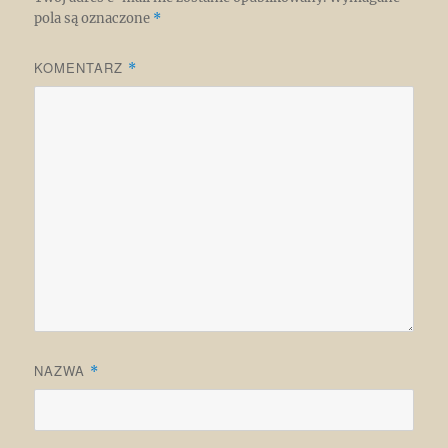
pola są oznaczone
*
KOMENTARZ
*
NAZWA
*