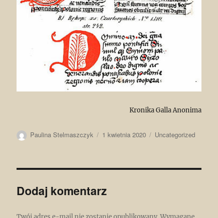
Kronika Galla Anonima
Autor
Data
Kategorie
Paulina Stelmaszczyk
1 kwietnia 2020
Uncategorized
publikacji
Dodaj komentarz
Twój adres e-mail nie zostanie opublikowany.
Wymagane