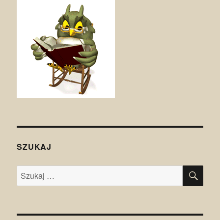
SZUKAJ
SZU
Szukaj: