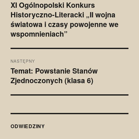
wpisu
XI Ogólnopolski Konkurs
Poprzedni
Historyczno-Literacki „II wojna
wpis:
światowa i czasy powojenne we
wspomnieniach”
NASTĘPNY
Temat: Powstanie Stanów
Następny
Zjednoczonych (klasa 6)
wpis:
ODWIEDZINY