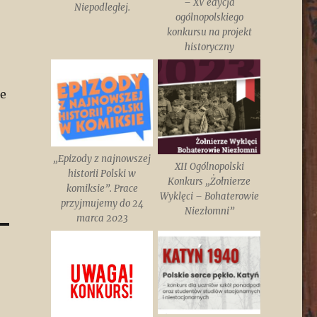
– XV edycja
Niepodległej.
ogólnopolskiego
konkursu na projekt
historyczny
ne
„Epizody z najnowszej
XII Ogólnopolski
historii Polski w
Konkurs „Żołnierze
komiksie”. Prace
Wyklęci – Bohaterowie
przyjmujemy do 24
Niezłomni”
marca 2023