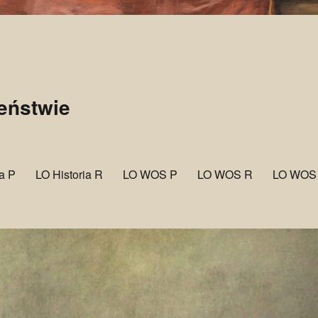
zeństwie
ia P
LO Historia R
LO WOS P
LO WOS R
LO WOS