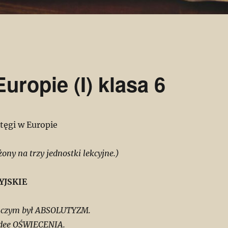
uropie (I) klasa 6
ęgi w Europie
żony na trzy jednostki lekcyjne.)
YJSKIE
e czym był ABSOLUTYZM.
dee OŚWIECENIA.