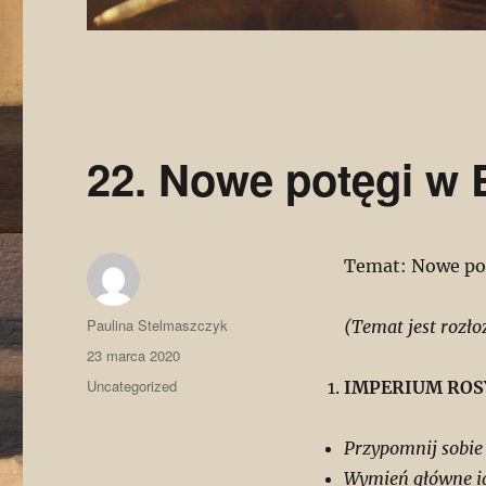
22. Nowe potęgi w E
Temat: Nowe pot
Autor
Paulina Stelmaszczyk
(Temat jest rozło
Data
23 marca 2020
publikacji
Kategorie
Uncategorized
IMPERIUM ROS
Przypomnij sobi
Wymień główne i