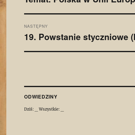
wpis:
NASTĘPNY
19. Powstanie styczniowe (
Następny
wpis:
ODWIEDZINY
Dziś:
_
Wszystkie:
_