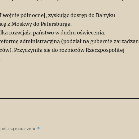
II wojnie północnej, zyskując dostęp do Bałtyku
licę z Moskwy do Petersburga.
elka rozwijała państwo w duchu oświecenia.
reformę administracyjną (podział na gubernie zarządza
ów). Przyczyniła się do rozbiorów Rzeczpospolitej
.
pola są oznaczone
*