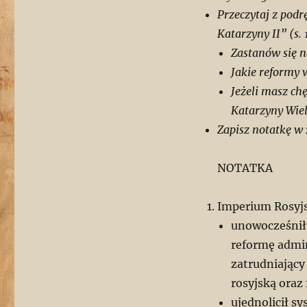
Przeczytaj z podr
Katarzyny II” (s. 
Zastanów się n
Jakie reformy 
Jeżeli masz chę
Katarzyny Wie
Zapisz notatkę w 
NOTATKA
Imperium Rosyjsk
unowocześnił 
reformę admin
zatrudniający
rosyjską oraz
ujednolicił s