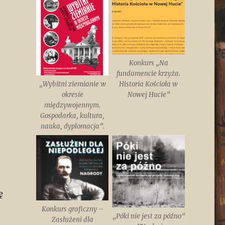
Konkurs „Na
fundamencie krzyża.
„Wybitni ziemianie w
Historia Kościoła w
okresie
Nowej Hucie”
międzywojennym.
Gospodarka, kultura,
nauka, dyplomacja”.
ę
Konkurs graficzny –
„Póki nie jest za późno”
Zasłużeni dla