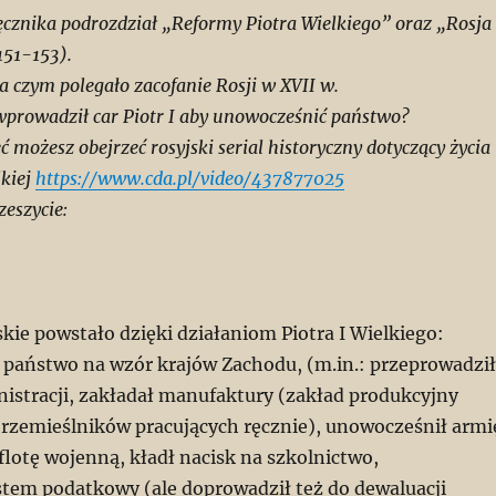
ęcznika podrozdział „Reformy Piotra Wielkiego” oraz „Rosja
151-153).
a czym polegało zacofanie Rosji w XVII w.
wprowadził car Piotr I aby unowocześnić państwo?
ć możesz obejrzeć rosyjski serial historyczny dotyczący życia
lkiej
https://www.cda.pl/video/437877025
zeszycie:
ie powstało dzięki działaniom Piotra I Wielkiego:
państwo na wzór krajów Zachodu, (m.in.: przeprowadził
istracji, zakładał manufaktury (zakład produkcyjny
 rzemieślników pracujących ręcznie), unowocześnił armi
 flotę wojenną, kładł nacisk na szkolnictwo,
ystem podatkowy (ale doprowadził też do dewaluacji