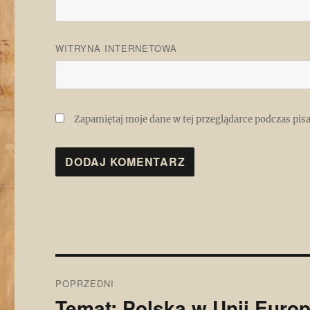
WITRYNA INTERNETOWA
Zapamiętaj moje dane w tej przeglądarce podczas pis
Nawigacja
POPRZEDNI
wpisu
Temat: Polska w Unii Europ
Poprzedni